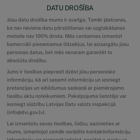
DATU DROŠĪBA
Jūsu datu drošība mums ir svarīga. Tomēr jāatceras,
ka nav neviena datu pārsūtīšanas vai uzglabāšanas
metode nav 100% droša. Mēs cenšamies izmantot
komerciāli pieņemamus līdzekļus, lai aizsargātu jūsu
personas datus, bet mēs nevaram garantēt to
absolūtu drošību.
Jums ir tiesības pieprasīt dzēst jūsu personisko
informāciju, kā arī saņemt informāciju un iesniegt
pretenzijas un iebildumus saskaņā ar piemērojamo
tiesību aktu noteikumiem. Pakalpojuma lietotājs var
iesniegt sūdzību Latvijas Datu valsts inspekcijā
(info@dvi.gov.lv).
Lai izmantotu savas tiesības, lūdzu, sazinieties ar
mums, izmantojot zemāk norādīto kontaktinformāciju.
Informāciju var pieprasīt izdzēst, nosūtot e-pastu uz