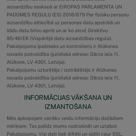
aizsardzību saskaņā ar EIROPAS PARLAMENTA UN
PADOMES REGULU (ES) 2016/679 Par fizisku personu
aizsardzību attiecībā uz personas datu apstrādi un
šādu datu brīvu apriti un ar ko atceļ Direktīvu
95/46/EK (Vispārējā datu aizsardzības regula).
Pakalpojuma īpašnieks un kontrolieris ir Alūksnes
novada pašvaldība (juridiskā adrese: Dārza iela 11,
Alūksne, LV-4301, Latvija).
Pakalpojumu uzturētājs / izstrādātājs ir Alūksnes
novada pašvaldība (juridiskā adrese: Dārza iela 11,
Alūksne, LV-4301, Latvija).
INFORMĀCIJAS VĀKŠANA UN
IZMANTOŠANA
Mēs apkopojam vairāku veidu informāciju dažādiem
mērķiem. Tas palīdz mums nodrošināt un uzlabot
Pakalpojumu. Visi dati tiek šifrēti un sūtīti caur SSL.