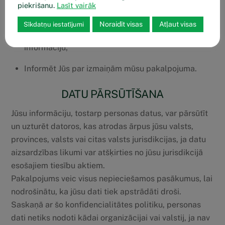
meklēšanai). Šiem pakalpojumiem ir piekļuve
piekrišanu.
Lasīt vairāk
anonīmiem lietošanas datiem;
Noraidīt visas
Atļaut visas
Sīkdatņu iestatījumi
Lai pārbaudītu un pārbaudītu lietotāja profila
informāciju;
Informēt Jūs par izmaiņām mūsu pakalpojuma.
DATU PĀRSŪTĪŠANA
Jūsu informāciju, tostarp personas datus, var pārsūtīt
un uzturēt datoros, kas atrodas ārpus jūsu valsts,
provinces, valsts vai citas valsts jurisdikcijas, ja datu
aizsardzības likumi var atšķirties no jūsu jurisdikcijā
esošajiem tiesību aktiem.
Pakalpojums veic visus nepieciešamos pasākumus, lai
nodrošinātu, ka jūsu dati tiek apstrādāti droši.
Saskaņā ar šo konfidencialitātes politiku, personas
dati netiks nodoti kādai organizācijai vai valstij, ja nav