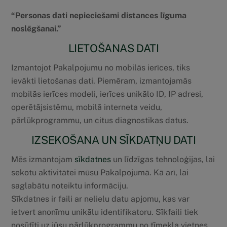
“Personas dati nepieciešami distances līguma
noslēgšanai.”
LIETOŠANAS DATI
Izmantojot Pakalpojumu no mobilās ierīces, tiks
ievākti lietošanas dati. Piemēram, izmantojamās
mobilās ierīces modeli, ierīces unikālo ID, IP adresi,
operētājsistēmu, mobilā interneta veidu,
pārlūkprogrammu, un citus diagnostikas datus.
IZSEKOŠANA UN SĪKDATŅU DATI
Mēs izmantojam
sīkdatnes
un līdzīgas tehnoloģijas, lai
sekotu aktivitātei mūsu Pakalpojumā. Kā arī, lai
saglabātu noteiktu informāciju.
Sīkdatnes ir faili ar nelielu datu apjomu, kas var
ietvert anonīmu unikālu identifikatoru. Sīkfaili tiek
nosūtīti uz jūsu pārlūkprogrammu no tīmekļa vietnes