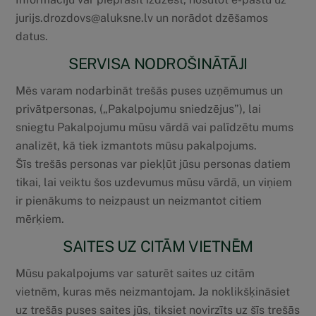
jurijs.drozdovs@aluksne.lv un norādot dzēšamos
datus.
SERVISA NODROŠINĀTĀJI
Mēs varam nodarbināt trešās puses uzņēmumus un
privātpersonas, („Pakalpojumu sniedzējus”), lai
sniegtu Pakalpojumu mūsu vārdā vai palīdzētu mums
analizēt, kā tiek izmantots mūsu pakalpojums.
Šīs trešās personas var piekļūt jūsu personas datiem
tikai, lai veiktu šos uzdevumus mūsu vārdā, un viņiem
ir pienākums to neizpaust un neizmantot citiem
mērķiem.
SAITES UZ CITĀM VIETNĒM
Mūsu pakalpojums var saturēt saites uz citām
vietnēm, kuras mēs neizmantojam. Ja noklikšķināsiet
uz trešās puses saites jūs, tiksiet novirzīts uz šīs trešās