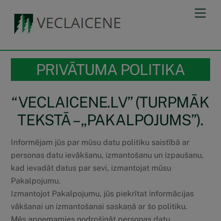
Skip
Men
to
content
PRIVĀTUMA POLITIKA
“VECLAICENE.LV” (TURPMĀK
TEKSTĀ – „PAKALPOJUMS”).
Informējam jūs par mūsu datu politiku saistībā ar
personas datu ievākšanu, izmantošanu un izpaušanu,
kad ievadāt datus par sevi, izmantojat mūsu
Pakalpojumu.
Izmantojot Pakalpojumu, jūs piekrītat informācijas
vākšanai un izmantošanai saskaņā ar šo politiku.
Mēs apņemamies nodrošināt personas datu