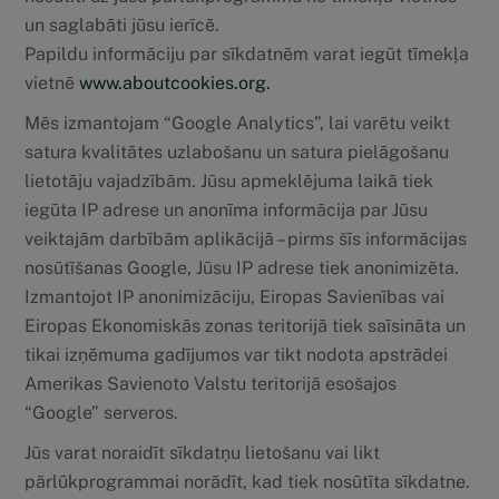
un saglabāti jūsu ierīcē.
Papildu informāciju par sīkdatnēm varat iegūt tīmekļa
vietnē
www.aboutcookies.org.
Mēs izmantojam “Google Analytics”, lai varētu veikt
satura kvalitātes uzlabošanu un satura pielāgošanu
lietotāju vajadzībām. Jūsu apmeklējuma laikā tiek
iegūta IP adrese un anonīma informācija par Jūsu
veiktajām darbībām aplikācijā – pirms šīs informācijas
nosūtīšanas Google, Jūsu IP adrese tiek anonimizēta.
Izmantojot IP anonimizāciju, Eiropas Savienības vai
Eiropas Ekonomiskās zonas teritorijā tiek saīsināta un
tikai izņēmuma gadījumos var tikt nodota apstrādei
Amerikas Savienoto Valstu teritorijā esošajos
“Google” serveros.
Jūs varat noraidīt sīkdatņu lietošanu vai likt
pārlūkprogrammai norādīt, kad tiek nosūtīta sīkdatne.