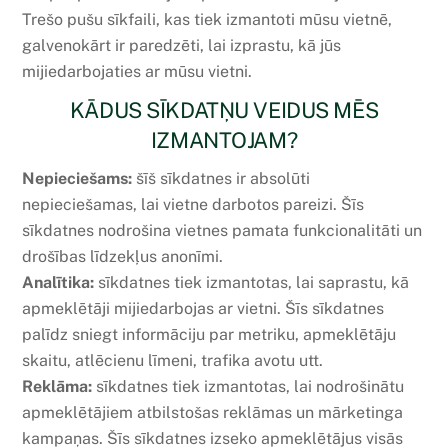
Trešo pušu sīkfaili, kas tiek izmantoti mūsu vietnē,
galvenokārt ir paredzēti, lai izprastu, kā jūs
mijiedarbojaties ar mūsu vietni.
KĀDUS SĪKDATŅU VEIDUS MĒS
IZMANTOJAM?
Nepieciešams:
šīš sīkdatnes ir absolūti
nepieciešamas, lai vietne darbotos pareizi. Šīs
sīkdatnes nodrošina vietnes pamata funkcionalitāti un
drošības līdzekļus anonīmi.
Analītika:
sīkdatnes tiek izmantotas, lai saprastu, kā
apmeklētāji mijiedarbojas ar vietni. Šīs sīkdatnes
palīdz sniegt informāciju par metriku, apmeklētāju
skaitu, atlēcienu līmeni, trafika avotu utt.
Reklāma:
sīkdatnes tiek izmantotas, lai nodrošinātu
apmeklētājiem atbilstošas reklāmas un mārketinga
kampaņas. Šīs sīkdatnes izseko apmeklētājus visās