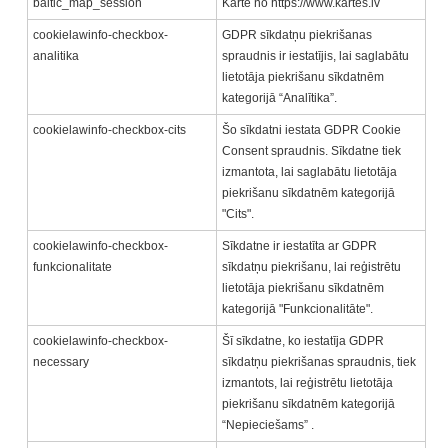
baltic_map_session
Karte no https://www.kartes.lv
cookielawinfo-checkbox-
GDPR sīkdatņu piekrišanas
analitika
spraudnis ir iestatījis, lai saglabātu
lietotāja piekrišanu sīkdatnēm
kategorijā “Analītika”.
cookielawinfo-checkbox-cits
Šo sīkdatni iestata GDPR Cookie
Consent spraudnis. Sīkdatne tiek
izmantota, lai saglabātu lietotāja
piekrišanu sīkdatnēm kategorijā
"Cits".
cookielawinfo-checkbox-
Sīkdatne ir iestatīta ar GDPR
funkcionalitate
sīkdatņu piekrišanu, lai reģistrētu
lietotāja piekrišanu sīkdatnēm
kategorijā "Funkcionalitāte".
cookielawinfo-checkbox-
Šī sīkdatne, ko iestatīja GDPR
necessary
sīkdatņu piekrišanas spraudnis, tiek
izmantots, lai reģistrētu lietotāja
piekrišanu sīkdatnēm kategorijā
“Nepieciešams” .