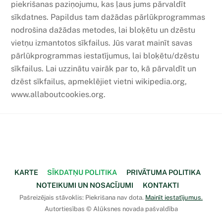
piekrišanas paziņojumu, kas ļaus jums pārvaldīt
sīkdatnes. Papildus tam dažādas pārlūkprogrammas
nodrošina dažādas metodes, lai bloķētu un dzēstu
vietņu izmantotos sīkfailus. Jūs varat mainīt savas
pārlūkprogrammas iestatījumus, lai bloķētu/dzēstu
sīkfailus. Lai uzzinātu vairāk par to, kā pārvaldīt un
dzēst sīkfailus, apmeklējiet vietni wikipedia.org,
www.allaboutcookies.org.
Face
Back
To
Top
KARTE
SĪKDATŅU POLITIKA
PRIVĀTUMA POLITIKA
NOTEIKUMI UN NOSACĪJUMI
KONTAKTI
Pašreizējais stāvoklis: Piekrišana nav dota.
Mainīt iestatījumus.
Autortiesības © Alūksnes novada pašvaldība