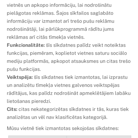
vietnēs un apkopo informāciju, lai nodrošinātu
pielāgotas reklāmas. Šajos sīkfailos saglabāto
informāciju var izmantot arī trešo pušu reklāmu
nodrošinātāji, lai pārlūkprogrammā rādītu jums
reklāmas arī citās tīmekļa vietnēs.
Funkcionalitāte:
šīs sīkdatnes palīdz veikt noteiktas
funkcijas, piemēram, koplietot vietnes saturu sociālo
mediju platformās, apkopot atsauksmes un citas trešo
pušu funkcijas.
Veiktspēja:
šīs sīkdatnes tiek izmantotas, lai izprastu
un analizētu tīmekļa vietnes galvenos veiktspējas
rādītājus, kas palīdz nodrošināt apmeklētājiem labāku
lietošanas pieredzi.
Cits:
citas nekategorizētas sīkdatnes ir tās, kuras tiek
analizētas un vēl nav klasificētas kategorijā.
Mūsu vietnē tiek izmantotas sekojošas sīkdatnes: