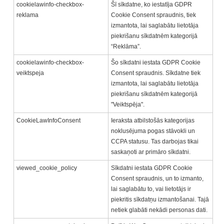
cookielawinfo-checkbox-
Šī sīkdatne, ko iestatīja GDPR
reklama
Cookie Consent spraudnis, tiek
izmantota, lai saglabātu lietotāja
piekrišanu sīkdatnēm kategorijā
“Reklāma”.
cookielawinfo-checkbox-
Šo sīkdatni iestata GDPR Cookie
veiktspeja
Consent spraudnis. Sīkdatne tiek
izmantota, lai saglabātu lietotāja
piekrišanu sīkdatnēm kategorijā
"Veiktspēja".
CookieLawInfoConsent
Ieraksta atbilstošās kategorijas
noklusējuma pogas stāvokli un
CCPA statusu. Tas darbojas tikai
saskaņoti ar primāro sīkdatni.
viewed_cookie_policy
Sīkdatni iestata GDPR Cookie
Consent spraudnis, un to izmanto,
lai saglabātu to, vai lietotājs ir
piekritis sīkdatņu izmantošanai. Tajā
netiek glabāti nekādi personas dati.