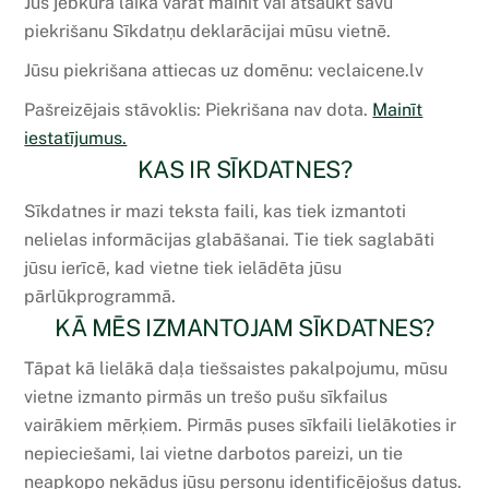
Jūs jebkurā laikā varat mainīt vai atsaukt savu
piekrišanu Sīkdatņu deklarācijai mūsu vietnē.
Jūsu piekrišana attiecas uz domēnu: veclaicene.lv
Pašreizējais stāvoklis: Piekrišana nav dota.
Mainīt
iestatījumus.
KAS IR SĪKDATNES?
Sīkdatnes ir mazi teksta faili, kas tiek izmantoti
nelielas informācijas glabāšanai. Tie tiek saglabāti
jūsu ierīcē, kad vietne tiek ielādēta jūsu
pārlūkprogrammā.
KĀ MĒS IZMANTOJAM SĪKDATNES?
Tāpat kā lielākā daļa tiešsaistes pakalpojumu, mūsu
vietne izmanto pirmās un trešo pušu sīkfailus
vairākiem mērķiem. Pirmās puses sīkfaili lielākoties ir
nepieciešami, lai vietne darbotos pareizi, un tie
neapkopo nekādus jūsu personu identificējošus datus.