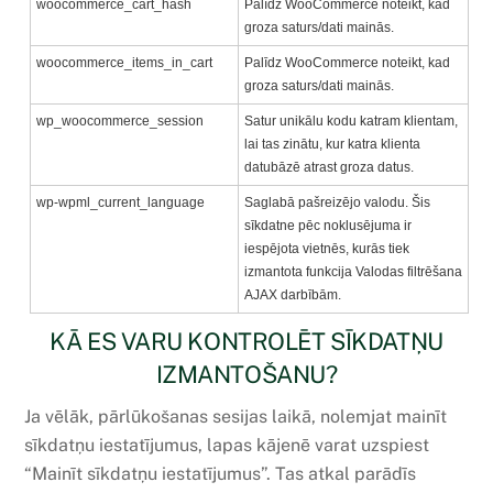
woocommerce_cart_hash
Palīdz WooCommerce noteikt, kad
groza saturs/dati mainās.
woocommerce_items_in_cart
Palīdz WooCommerce noteikt, kad
groza saturs/dati mainās.
wp_woocommerce_session
Satur unikālu kodu katram klientam,
lai tas zinātu, kur katra klienta
datubāzē atrast groza datus.
wp-wpml_current_language
Saglabā pašreizējo valodu. Šis
sīkdatne pēc noklusējuma ir
iespējota vietnēs, kurās tiek
izmantota funkcija Valodas filtrēšana
AJAX darbībām.
KĀ ES VARU KONTROLĒT SĪKDATŅU
IZMANTOŠANU?
Ja vēlāk, pārlūkošanas sesijas laikā, nolemjat mainīt
sīkdatņu iestatījumus, lapas kājenē varat uzspiest
“Mainīt sīkdatņu iestatījumus”. Tas atkal parādīs