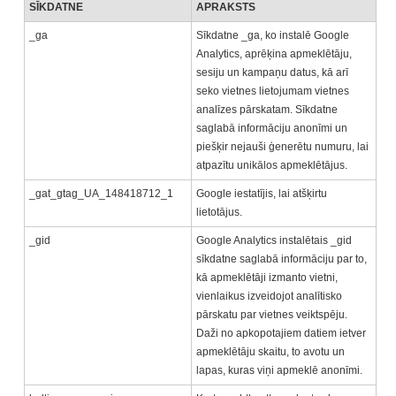
SĪKDATNE
APRAKSTS
_ga
Sīkdatne _ga, ko instalē Google
Analytics, aprēķina apmeklētāju,
sesiju un kampaņu datus, kā arī
seko vietnes lietojumam vietnes
analīzes pārskatam. Sīkdatne
saglabā informāciju anonīmi un
piešķir nejauši ģenerētu numuru, lai
atpazītu unikālos apmeklētājus.
_gat_gtag_UA_148418712_1
Google iestatījis, lai atšķirtu
lietotājus.
_gid
Google Analytics instalētais _gid
sīkdatne saglabā informāciju par to,
kā apmeklētāji izmanto vietni,
vienlaikus izveidojot analītisko
pārskatu par vietnes veiktspēju.
Daži no apkopotajiem datiem ietver
apmeklētāju skaitu, to avotu un
lapas, kuras viņi apmeklē anonīmi.