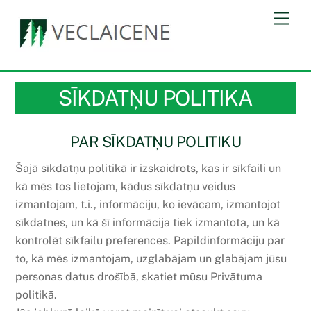
Skip
Men
to
content
SĪKDATŅU POLITIKA
PAR SĪKDATŅU POLITIKU
Šajā sīkdatņu politikā ir izskaidrots, kas ir sīkfaili un
kā mēs tos lietojam, kādus sīkdatņu veidus
izmantojam, t.i., informāciju, ko ievācam, izmantojot
sīkdatnes, un kā šī informācija tiek izmantota, un kā
kontrolēt sīkfailu preferences. Papildinformāciju par
to, kā mēs izmantojam, uzglabājam un glabājam jūsu
personas datus drošībā, skatiet mūsu Privātuma
politikā.