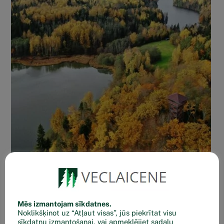
VECLAICENE – AINAVA
Mēs izmantojam sīkdatnes.
Noklikšķinot uz “Atļaut visas”, jūs piekrītat visu
sīkdatņu izmantošanai, vai apmeklējiet sadaļu