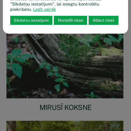
"Sīkdatņu iestatījumi", lai sniegtu kontrolētu
piekrišanu.
Lasīt vairāk
Noraidīt visas
Atļaut visas
Sīkdatņu iestatījumi
MIRUSĪ KOKSNE