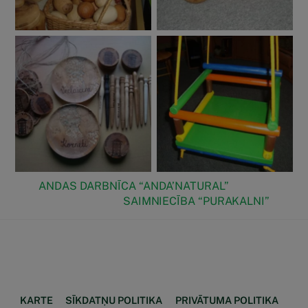
ANDAS DARBNĪCA “ANDA’NATURAL”
SAIMNIECĪBA “PURAKALNI”
Face
Back
To
Top
KARTE
SĪKDATŅU POLITIKA
PRIVĀTUMA POLITIKA