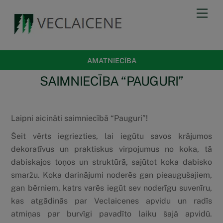
Skip
Men
to
content
AMATNIECĪBA
SAIMNIECĪBA “PAUGURI”
Laipni aicināti saimniecībā “Pauguri”!
Šeit vērts iegriezties, lai iegūtu savos krājumos
dekoratīvus un praktiskus virpojumus no koka, tā
dabiskajos toņos un struktūrā, sajūtot koka dabisko
smaržu. Koka darinājumi noderēs gan pieaugušajiem,
gan bērniem, katrs varēs iegūt sev noderīgu suvenīru,
kas atgādinās par Veclaicenes apvidu un radīs
atmiņas par burvīgi pavadīto laiku šajā apvidū.