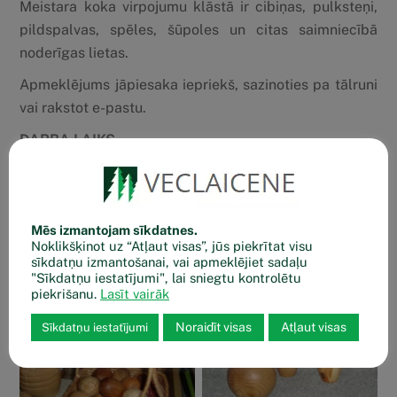
Meistara koka virpojumu klāstā ir cibiņas, pulksteņi,
pildspalvas, spēles, šūpoles un citas saimniecībā
noderīgas lietas.
Apmeklējums jāpiesaka iepriekš, sazinoties pa tālruni
vai rakstot e-pastu.
DARBA LAIKS
10:00-17:00
KONTAKTI
+371 26027823
Mēs izmantojam sīkdatnes.
viksne.janis@inbox.lv
Noklikšķinot uz “Atļaut visas”, jūs piekrītat visu
sīkdatņu izmantošanai, vai apmeklējiet sadaļu
"Sīkdatņu iestatījumi", lai sniegtu kontrolētu
piekrišanu.
Lasīt vairāk
Noraidīt visas
Atļaut visas
Sīkdatņu iestatījumi