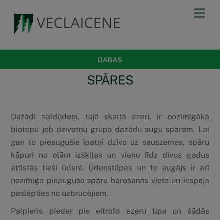
Skip
Men
to
content
DABAS
SPĀRES
Dažādi saldūdeņi, tajā skaitā ezeri, ir nozīmīgākā
biotopu jeb dzīvotņu grupa dažādu sugu spārēm. Lai
gan to pieaugušie īpatņi dzīvo uz sauszemes, spāru
kāpuri no olām izšķiļas un vienu līdz divus gadus
attīstās tieši ūdenī. Ūdenstilpes un to augājs ir arī
nozīmīga pieaugušo spāru barošanās vieta un iespēja
paslēpties no uzbrucējiem.
Palpieris pieder pie eitrofo ezeru tipa un šādās